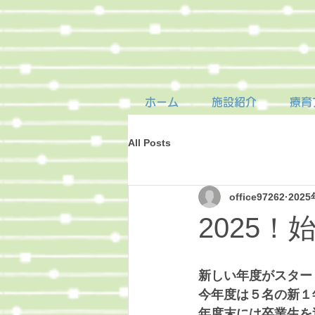
ホーム
施設紹介
療育
All Posts
office97262
202
2025！
新しい年度がスター
今年度は５名の新１
年度末には卒業生を