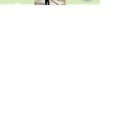
​支援プログラム
「健康・生活」「運動・感覚」
「認知・行動」「言語・コミュニ
ケーション」「人間関係・社会
性」の５つの領域を含めた支援を
しています。
健康・生活